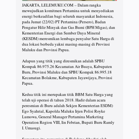
JAKARTA, LELEMUKU.COM – Dalam rangka
mewujudkan komitmen Pertamina untuk menyediakan
energi berkeadilan bagi seluruh masyarakat Indonesia,
pada Jumat (22/02) PT Pertamina (Persero), Badan
Pengatur Hilir Minyak dan Gas Bumi (BPH Migas), dan
Kementerian Energi dan Sumber Daya Mineral
(KESDM) meresmikan lembaga penyalur Satu Harga di
dua lokasi berbeda yakni masing-masing di Provinsi
Maluku dan Provinsi Papua.
Adapun yang titik yang diresmikan adalah SPBU
Kompak 86.975.26 Kecamatan Air Buaya, Kabupaten
Buru, Provinsi Maluku dan SPBU Kompak 86.995.18
Kecamatan Bolakme, Kabupaten Jayawijaya, Provinsi
Papua.
Kedua titik ini merupakan titik BBM Satu Harga yang
telah uji operasi di tahun 2018. Hadir dalam acara
peresmian di Buru adalah Sekjen Kementerian ESDM)
Ego Syahrial, Kapolda Maluku Irjen Polisi Royke
Lumowa, General Manager Pertamina Marketing
Operation Region VIII, Iin Febrian, Bupati Buru Ramly
I. Umasugi.
Sementara itu, peresmian di Bolakme dihadiri oleh