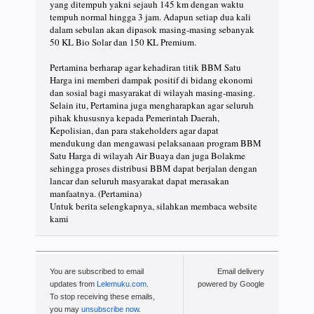
yang ditempuh yakni sejauh 145 km dengan waktu
tempuh normal hingga 3 jam. Adapun setiap dua kali
dalam sebulan akan dipasok masing-masing sebanyak
50 KL Bio Solar dan 150 KL Premium.
Pertamina berharap agar kehadiran titik BBM Satu
Harga ini memberi dampak positif di bidang ekonomi
dan sosial bagi masyarakat di wilayah masing-masing.
Selain itu, Pertamina juga mengharapkan agar seluruh
pihak khususnya kepada Pemerintah Daerah,
Kepolisian, dan para stakeholders agar dapat
mendukung dan mengawasi pelaksanaan program BBM
Satu Harga di wilayah Air Buaya dan juga Bolakme
sehingga proses distribusi BBM dapat berjalan dengan
lancar dan seluruh masyarakat dapat merasakan
manfaatnya. (Pertamina)
Untuk berita selengkapnya, silahkan membaca website
kami
You are subscribed to email
Email delivery
updates from
Lelemuku.com
.
powered by Google
To stop receiving these emails,
you may
unsubscribe now
.