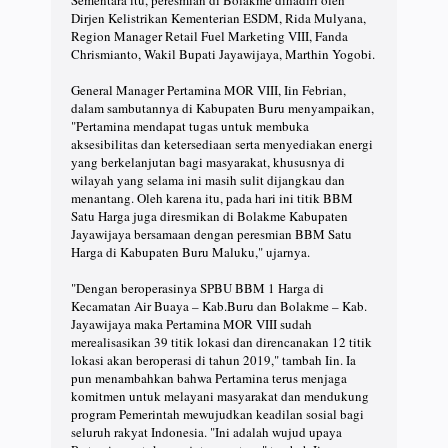
Dirjen Kelistrikan Kementerian ESDM, Rida Mulyana,
Region Manager Retail Fuel Marketing VIII, Fanda
Chrismianto, Wakil Bupati Jayawijaya, Marthin Yogobi.
General Manager Pertamina MOR VIII, Iin Febrian,
dalam sambutannya di Kabupaten Buru menyampaikan,
"Pertamina mendapat tugas untuk membuka
aksesibilitas dan ketersediaan serta menyediakan energi
yang berkelanjutan bagi masyarakat, khususnya di
wilayah yang selama ini masih sulit dijangkau dan
menantang. Oleh karena itu, pada hari ini titik BBM
Satu Harga juga diresmikan di Bolakme Kabupaten
Jayawijaya bersamaan dengan peresmian BBM Satu
Harga di Kabupaten Buru Maluku," ujarnya.
"Dengan beroperasinya SPBU BBM 1 Harga di
Kecamatan Air Buaya – Kab.Buru dan Bolakme – Kab.
Jayawijaya maka Pertamina MOR VIII sudah
merealisasikan 39 titik lokasi dan direncanakan 12 titik
lokasi akan beroperasi di tahun 2019," tambah Iin. Ia
pun menambahkan bahwa Pertamina terus menjaga
komitmen untuk melayani masyarakat dan mendukung
program Pemerintah mewujudkan keadilan sosial bagi
seluruh rakyat Indonesia. "Ini adalah wujud upaya