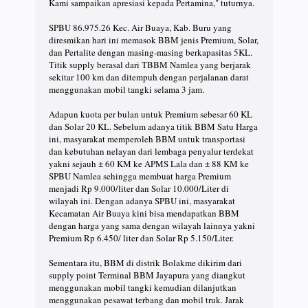
Kami sampaikan apresiasi kepada Pertamina," tuturnya.
SPBU 86.975.26 Kec. Air Buaya, Kab. Buru yang
diresmikan hari ini memasok BBM jenis Premium, Solar,
dan Pertalite dengan masing-masing berkapasitas 5KL.
Titik supply berasal dari TBBM Namlea yang berjarak
sekitar 100 km dan ditempuh dengan perjalanan darat
menggunakan mobil tangki selama 3 jam.
Adapun kuota per bulan untuk Premium sebesar 60 KL
dan Solar 20 KL. Sebelum adanya titik BBM Satu Harga
ini, masyarakat memperoleh BBM untuk transportasi
dan kebutuhan nelayan dari lembaga penyalur terdekat
yakni sejauh ± 60 KM ke APMS Lala dan ± 88 KM ke
SPBU Namlea sehingga membuat harga Premium
menjadi Rp 9.000/liter dan Solar 10.000/Liter di
wilayah ini. Dengan adanya SPBU ini, masyarakat
Kecamatan Air Buaya kini bisa mendapatkan BBM
dengan harga yang sama dengan wilayah lainnya yakni
Premium Rp 6.450/ liter dan Solar Rp 5.150/Liter.
Sementara itu, BBM di distrik Bolakme dikirim dari
supply point Terminal BBM Jayapura yang diangkut
menggunakan mobil tangki kemudian dilanjutkan
menggunakan pesawat terbang dan mobil truk. Jarak